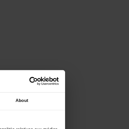
About
s évaluations (1 980)
26 au 5/08/26
8
nnalités relatives aux médias