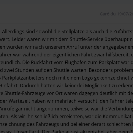
Garé du 19/07/2
 Allerdings sind sowohl die Stellplätze als auch die Zufahr
ert. Leider waren wir mit dem Shuttle-Service überhaupt ni
hafen wurden wir nach unserem Anruf unter der angegeben
hrer war während der eigentlichen Fahrt zwar hilfsbereit, 
reundlich. Die Rückfahrt vom Flughafen zum Parkplatz war d
d zwei Stunden auf den Shuttle warten. Besonders problem
Parkplatzanbieters noch mit einem Logo gekennzeichnet 
Hinfahrt. Dadurch hatten wir keinerlei Möglichkeit zu erken
e Shuttle-Fahrzeuge vor Ort waren dagegen deutlich mit de
er Wartezeit haben wir mehrfach versucht, den Fahrer tel
Anrufe gar nicht angenommen, teilweise war die Verbindung
en. Als wir ihn schließlich erreichten, war die Kommunikat
nzeichnung des Fahrzeugs und bei einer derart schlechten E
ssig. Unser Fazit: Der Parkplatz ist akzeptabel, aber beim 