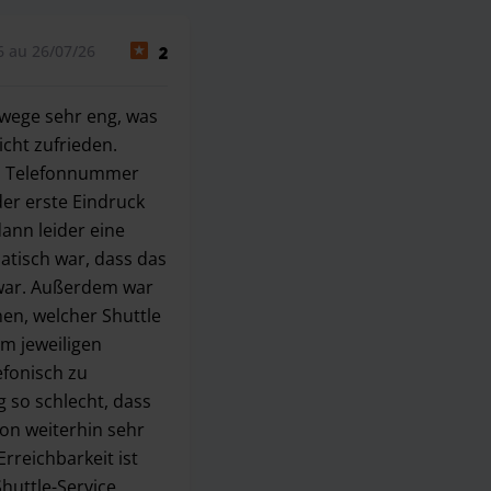
6 au 26/07/26
2
tswege sehr eng, was
cht zufrieden.
en Telefonnummer
der erste Eindruck
ann leider eine
atisch war, dass das
war. Außerdem war
nen, welcher Shuttle
m jeweiligen
efonisch zu
 so schlecht, dass
ion weiterhin sehr
rreichbarkeit ist
Shuttle-Service