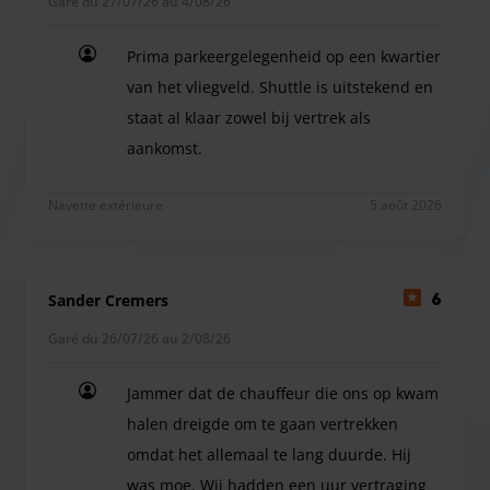
Le fournisseur n'est pas responsable des objets de
Garé du 27/07/26 au 4/08/26
valeur laissés dans votre voiture. Veuillez les emporter
Prima parkeergelegenheid op een kwartier
avec vous.
van het vliegveld. Shuttle is uitstekend en
Pour toute modification de votre réservation le week-
end ou dans les 24 heures précédant votre départ,
staat al klaar zowel bij vertrek als
contactez directement le fournisseur. En cas de retour
aankomst.
tardif, le supplément peut être réglé en espèces sur place.
Prima parkeergelegenheid op een kwartier van het v
Navette extérieure
5 août 2026
Sander Cremers
6
Garé du 26/07/26 au 2/08/26
Jammer dat de chauffeur die ons op kwam
halen dreigde om te gaan vertrekken
omdat het allemaal te lang duurde. Hij
was moe. Wij hadden een uur vertraging