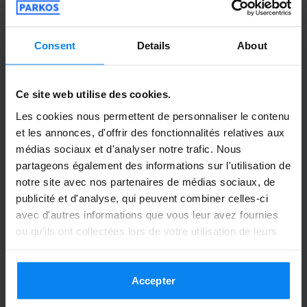
sauber und geräumig. Der Fahrer ging
immer sofort ans Telefon. Würden wir auf
Consent
Details
About
jeden Fall weiterempfehlen. Danke!
Alles lief super. Der Transportwagen war sauber
Navette extérieure
5 août 2026
Ce site web utilise des cookies.
Les cookies nous permettent de personnaliser le contenu
et les annonces, d'offrir des fonctionnalités relatives aux
médias sociaux et d'analyser notre trafic. Nous
Petra Köster
8
partageons également des informations sur l'utilisation de
Garé du 24/07/26 au 3/08/26
notre site avec nos partenaires de médias sociaux, de
publicité et d'analyse, qui peuvent combiner celles-ci
Alles was goed geregeld, is alleen moeilijk
avec d'autres informations que vous leur avez fournies
te vinden in het donker. We hebben
ou qu'ils ont collectées lors de votre utilisation de leurs
gebeld omdat we het niet konden vinden
services.
en zijn toen netjes naar de bestemming
Accepter
gebracht.
Alles was goed geregeld, is alleen moeilijk te v