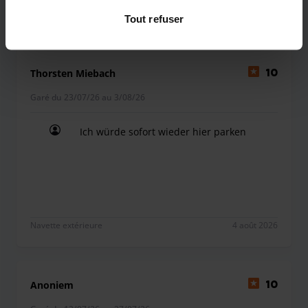
Couvert
4 août 2026
Tout refuser
Thorsten Miebach
10
Garé du 23/07/26 au 3/08/26
Ich würde sofort wieder hier parken
Ich würde sofort wieder hier parken
Navette extérieure
4 août 2026
Anoniem
10