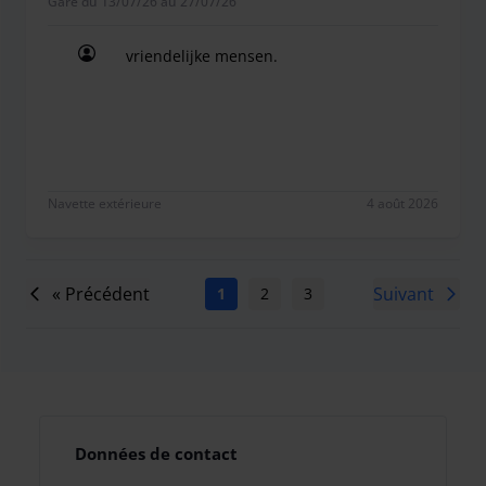
Garé du 13/07/26 au 27/07/26
vriendelijke mensen.
vriendelijke mensen.
Navette extérieure
4 août 2026
« Précédent
Suivant
1
2
3
4
5
6
7
Données de contact