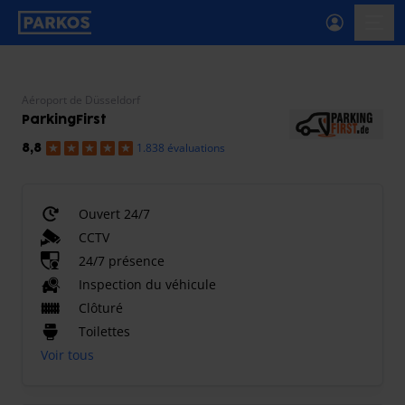
étiquette-de-navigation-principale
menu-
Aéroport de Düsseldorf
ParkingFirst
1.838 évaluations
8,8
Ouvert 24/7
CCTV
24/7 présence
Inspection du véhicule
Clôturé
Toilettes
Voir tous