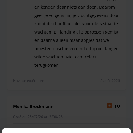
en konden daar niets aan doen. Daarom
geef je volgens mij je vluchtgegevens door
zodat de chauffeur niet voor niets staat te
wachten. Bij landing al 3 oproepen gemist
en daarna alleen maar appjes dat we
moesten opschieten omdat hij niet langer
wilde wachten. Niet echt relaxt
terugkomen.
Jammer dat de chauffeur die ons op kwam halen dr
Navette extérieure
5 août 2026
Monika Brockmann
10
Garé du 25/07/26 au 3/08/26
Alles lief super. Der Transportwagen war