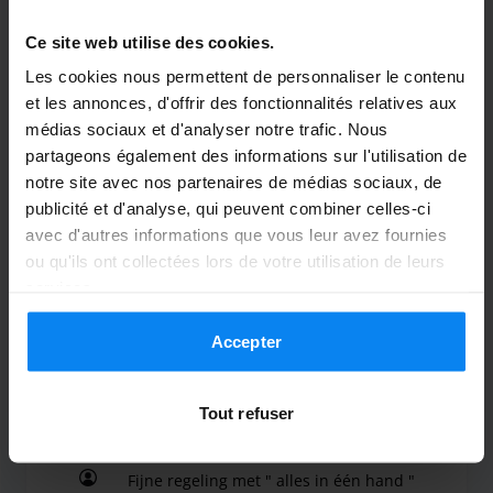
Ce site web utilise des cookies.
J Harkema
10
Les cookies nous permettent de personnaliser le contenu
Garé du 14/10/25 au 22/10/25
et les annonces, d'offrir des fonctionnalités relatives aux
médias sociaux et d'analyser notre trafic. Nous
Raad het iedereen aan
partageons également des informations sur l'utilisation de
Raad het iedereen aan
notre site avec nos partenaires de médias sociaux, de
publicité et d'analyse, qui peuvent combiner celles-ci
avec d'autres informations que vous leur avez fournies
ou qu'ils ont collectées lors de votre utilisation de leurs
services.
Navette extérieure
24 octobre 2025
Accepter
Eric Mac-Kenzie
10
Tout refuser
Garé du 29/01/25 au 27/02/25
Fijne regeling met " alles in één hand "