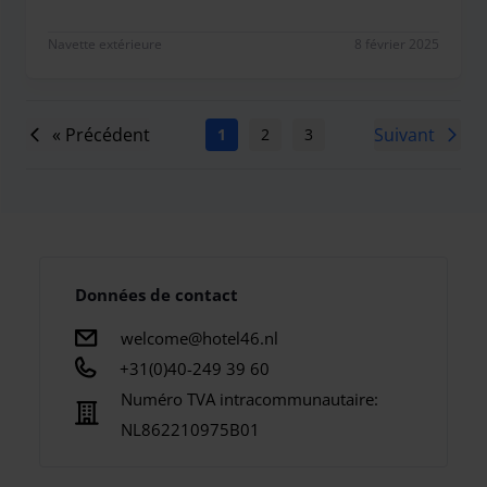
Heerlijk ontspannen en ontzorgd op reis. Avond v
Navette extérieure
8 février 2025
« Précédent
Suivant
1
2
3
4
5
6
7
Données de contact
welcome@hotel46.nl
+31(0)40-249 39 60
Numéro TVA intracommunautaire:
NL862210975B01