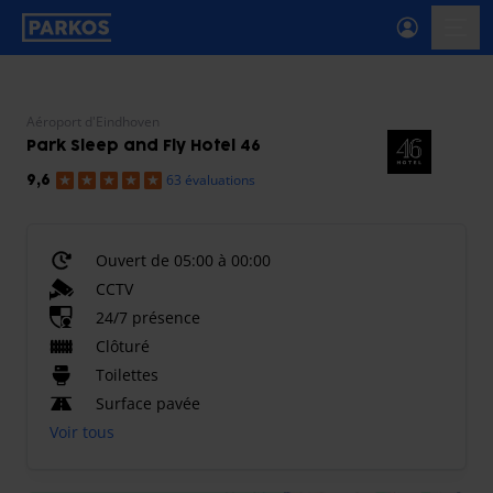
étiquette-de-navigation-principale
menu-
Aéroport d'Eindhoven
Park Sleep and Fly Hotel 46
63 évaluations
9,6
Ouvert de 05:00 à 00:00
CCTV
24/7 présence
Clôturé
Toilettes
Surface pavée
Voir tous