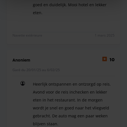
goed en duidelijk. Mooi hotel en lekker
eten.
Fijne regeling met " alles in één hand " goed en d
Navette extérieure
1 mars 2025
Anoniem
10
Garé du 20/01/25 au 6/02/25
Heerlijk ontspannen en ontzorgd op reis.
Avond voor de reis inchecken en lekker
eten in het restaurant. In de morgen
wordt je snel en goed naar het vliegveld
gebracht. De auto mag een paar weken
blijven staan.