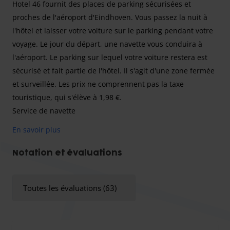
Hotel 46 fournit des places de parking sécurisées et
proches de l'aéroport d'Eindhoven. Vous passez la nuit à
l'hôtel et laisser votre voiture sur le parking pendant votre
voyage. Le jour du départ, une navette vous conduira à
l'aéroport. Le parking sur lequel votre voiture restera est
sécurisé et fait partie de l'hôtel. Il s'agit d'une zone fermée
et surveillée. Les prix ne comprennent pas la taxe
touristique, qui s'élève à 1,98 €.
Service de navette
Grâce au système Sleep & Fly, vous passez la nuit à l'hôtel
En savoir plus
avant votre voyage. Vous garez votre voiture sur le parking
de l'hôtel, sur lequel elle restera pendant votre absence.
Notation et évaluations
La veille du départ, vous recevrez un SMS de la part de
l'hôtel vous indiquant l'heure de départ de la navette.
Toutes les évaluations (63)
Présentez-vous au parking 30 minutes avant l'heure
indiquée. La navette vous emmènera alors à l'aéroport en
environ neuf minutes. À votre retour, rendez-vous au point