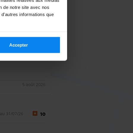
on de notre site avec nos
 d'autres informations que
au 29/07/26
10
Accepter
5 août 2026
au 31/07/26
10