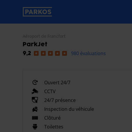
étiquette-de-navigation-principale
Aéroport de Francfort
ParkJet
980 évaluations
9,2
Ouvert 24/7
CCTV
24/7 présence
Inspection du véhicule
Clôturé
Toilettes