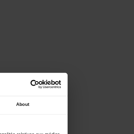
About
es évaluations (980)
nnalités relatives aux médias