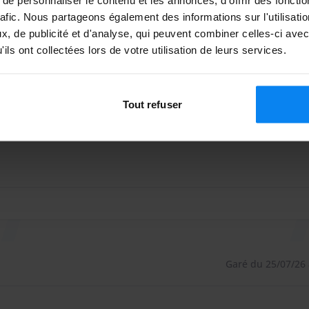
lique pour les transferts entre 00h00 et 06h00.
rafic. Nous partageons également des informations sur l'utilisati
 s’appliquent pour le transport de bagages volumineux
, de publicité et d'analyse, qui peuvent combiner celles-ci avec
Garé du 22/07/26 
ils ont collectées lors de votre utilisation de leurs services.
 vers le terminal 3
 ok
ataire de parking facture 25 € par jour supplémentaire.
 ok
Tout refuser
ns ce cas.
Garé du 25/07/26 