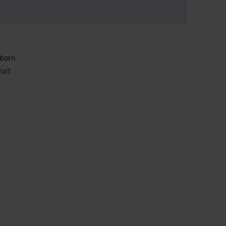
hborn
urt