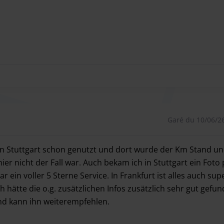
Garé du 10/06/2
 in Stuttgart schon genutzt und dort wurde der Km Stand u
ier nicht der Fall war. Auch bekam ich in Stuttgart ein Fot
 ein voller 5 Sterne Service. In Frankfurt ist alles auch su
h hätte die o.g. zusätzlichen Infos zusätzlich sehr gut gefun
nd kann ihn weiterempfehlen.
in Stuttgart schon genutzt und dort wurde der Km Stand und 