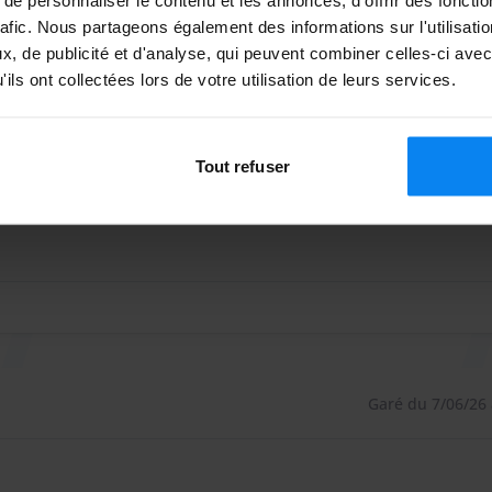
rafic. Nous partageons également des informations sur l'utilisati
Garé du 4/07/26 
, de publicité et d'analyse, qui peuvent combiner celles-ci avec
 services supplémentaires. Vous pouvez simplement les
ils ont collectées lors de votre utilisation de leurs services.
ht parken. Am Flughafen ankommen, Auto abgeben und nac
 vor der Tür. Perfekter Sevice von freundlichen Mitarbeiter
ques
Tout refuser
t parken. Am Flughafen ankommen, Auto abgeben und nach de
Garé du 7/06/26 