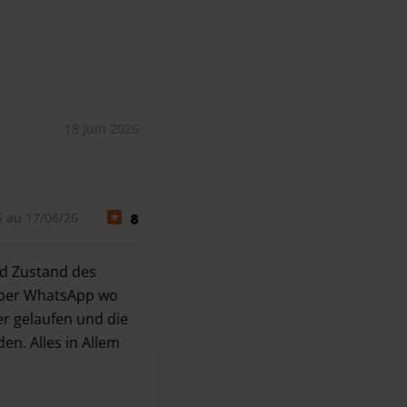
18 juin 2026
6 au 17/06/26
8
nd Zustand des
o per WhatsApp wo
per gelaufen und die
den. Alles in Allem
Zustand des Fahrzeugs dokumentiert was leider hier nicht der