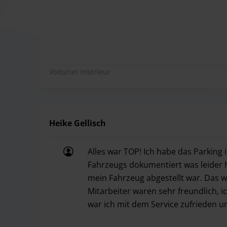
Es war wie immer gut
Voiturier intérieur
Heike Gellisch
Alles war TOP! Ich habe das Parking
Fahrzeugs dokumentiert was leider h
mein Fahrzeug abgestellt war. Das war
Mitarbeiter waren sehr freundlich, ic
war ich mit dem Service zufrieden u
Alles war TOP! Ich habe das Parking 