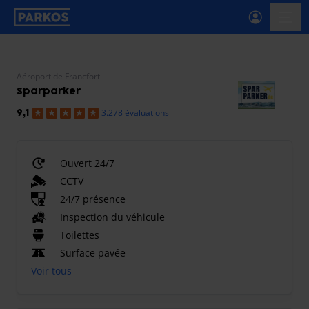
étiquette-de-navigation-principale
menu-
Aéroport de Francfort
Sparparker
3.278 évaluations
9,1
Ouvert 24/7
CCTV
24/7 présence
Inspection du véhicule
Toilettes
Surface pavée
Voir tous