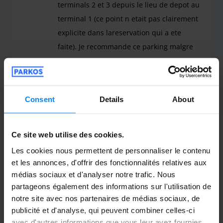
terminals 2 et 3 depuis le lieu de depot au
terminal 1 (ce point n etait pas clairement
explicite dans lareservation qui a ete
faite). Je recommande ce parking malgre
tout
Le servi e de navette est tres correct. Le trajet 
Navette extérieure
7 août 2026
Consent
Details
About
Patrick Schulz
10
Ce site web utilise des cookies.
Garé du 30/07/26 au 5/08/26
Les cookies nous permettent de personnaliser le contenu
et les annonces, d'offrir des fonctionnalités relatives aux
Super freundlich und hilfsbereit.
médias sociaux et d'analyser notre trafic. Nous
Super freundlich und hilfsbereit.
partageons également des informations sur l'utilisation de
notre site avec nos partenaires de médias sociaux, de
publicité et d'analyse, qui peuvent combiner celles-ci
avec d'autres informations que vous leur avez fournies