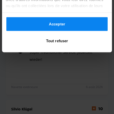
ou qu'ils ont collectées lors de votre utilisation de leurs
Voiturier intérieur
6 août 2026
services.
Accepter
Nell Schnarr
10
Garé du 18/07/26 au 3/08/26
Tout refuser
Super freundlicher Service. Jederzeit
wieder!
Super freundlicher Service. Jederzeit wieder!
Navette extérieure
6 août 2026
Silvio Klügel
10