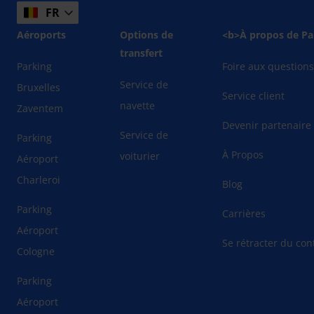
FR
Aéroports
Options de
<b>À propos de Pa
transfert
Parking
Foire aux question
Service de
Bruxelles
Service client
navette
Zaventem
Devenir partenaire
Service de
Parking
À Propos
voiturier
Aéroport
Charleroi
Blog
Parking
Carrières
Aéroport
Se rétracter du cont
Cologne
Parking
Aéroport