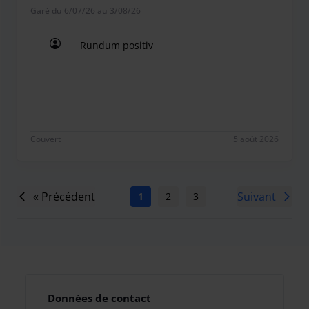
Garé du 6/07/26 au 3/08/26
Rundum positiv
Rundum positiv
Couvert
5 août 2026
« Précédent
Suivant
1
2
3
4
5
6
7
Données de contact