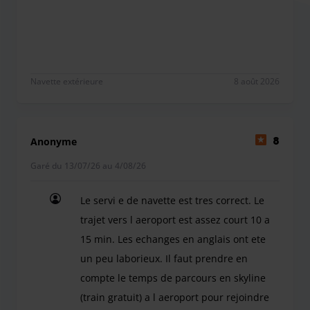
Alles hat reibungslos geklappt.
Navette extérieure
8 août 2026
Anonyme
8
Garé du 13/07/26 au 4/08/26
Le servi e de navette est tres correct. Le
trajet vers l aeroport est assez court 10 a
15 min. Les echanges en anglais ont ete
un peu laborieux. Il faut prendre en
compte le temps de parcours en skyline
(train gratuit) a l aeroport pour rejoindre