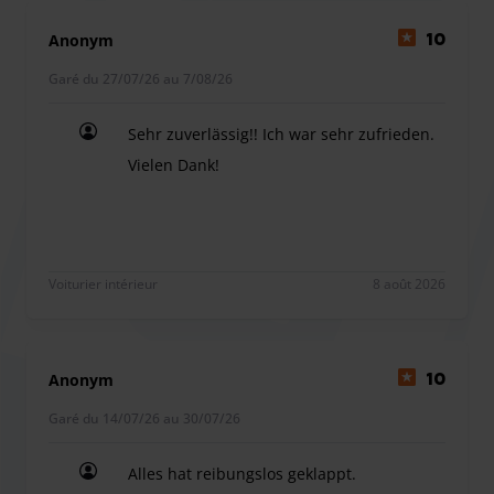
Sparparker propose des sièges auto gratuits pour les
Anonym
10
trajets en navette. Le prestataire dispose de sièges auto de
toutes tailles. Veuillez ajouter l'option Siège enfant à votre
Garé du 27/07/26 au 7/08/26
réservation pendant le processus de réservation.
Sehr zuverlässig!! Ich war sehr zufrieden.
Vous pouvez vous garer chez Sparparker avec des
Vielen Dank!
véhicules d'une longueur maximale de 6 mètres.
Le transport des bagages encombrants tels que les
Sehr zuverlässig!! Ich war sehr zufrieden. Vielen 
poussettes, les landaus et les fauteuils roulants est gratuit.
Un supplément est facturé pour tout bagage encombrant
supplémentaire, comme des skis, une deuxième valise, etc.
Voiturier intérieur
8 août 2026
Sparparker vous propose également des services
supplémentaires, que vous pouvez également ajouter lors
du processus de réservation, notamment un service de
Anonym
10
ravitaillement en carburant et divers forfaits d'entretien de
Garé du 14/07/26 au 30/07/26
véhicules.
Alles hat reibungslos geklappt.