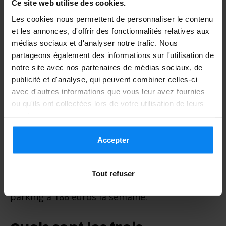
Ce site web utilise des cookies.
en Allemagne. Une semaine de
Les cookies nous permettent de personnaliser le contenu
et les annonces, d'offrir des fonctionnalités relatives aux
stationnement au sein de ces deux
médias sociaux et d'analyser notre trafic. Nous
aéroports vous revient en effet à environ
partageons également des informations sur l'utilisation de
notre site avec nos partenaires de médias sociaux, de
199 euros. Aux États-Unis, c’est l’aéroport
publicité et d'analyse, qui peuvent combiner celles-ci
international de Logan, à Boston, qui
avec d'autres informations que vous leur avez fournies
ou qu'ils ont collectées lors de votre utilisation de leurs
remporte la sixième place du classement
services.
mondial. Une place de parking dans cet
Accepter
aéroport coûte environ 186 euros la
semaine. En septième position, l’aéroport
Tout refuser
suisse de Zurich offre lui aussi une place de
parking à 186 euros la semaine.