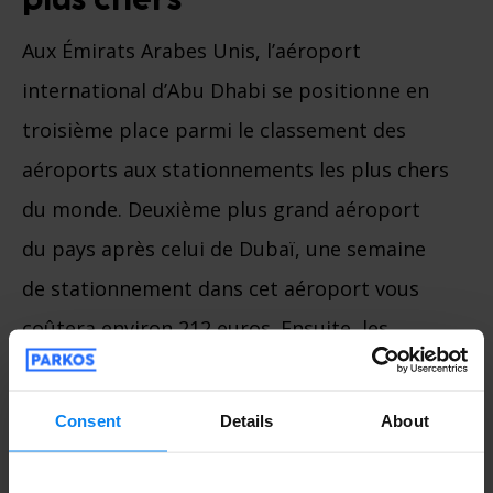
plus chers
Aux Émirats Arabes Unis, l’aéroport
international d’Abu Dhabi se positionne en
troisième place parmi le classement des
aéroports aux stationnements les plus chers
du monde. Deuxième plus grand aéroport
du pays après celui de Dubaï, une semaine
de stationnement dans cet aéroport vous
coûtera environ 212 euros. Ensuite, les
quatrième et cinquième places parmi les
aéroports aux parkings les plus chers
Consent
Details
About
reviennent aux deux aéroports européens
de Barcelone El Prat en Espagne, et de Berlin