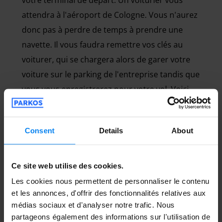
votre terminal de départ. Un voiturier vous
attendra à l'aéroport de Cologne. Vous n'aurez
donc pas à perdre de temps à prendre une
navette. Il vous faudra remettre vos clés au
voiturer, qui se chargera alors de garer votre
voiture sur le parking de l'entreprise tandis que
vous vous enregistrerez pour votre vol. Voici
quelques-uns de nos fournisseurs proposant
ce service : Park- & Carservice Cologne Airport,
Consent
Details
About
Sky Autopark, CPS Automobile.
Ce site web utilise des cookies.
Les cookies nous permettent de personnaliser le contenu
Stationnement de longue durée à
et les annonces, d'offrir des fonctionnalités relatives aux
médias sociaux et d'analyser notre trafic. Nous
Cologne
partageons également des informations sur l'utilisation de