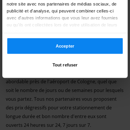
notre site avec nos partenaires de médias sociaux, de
publicité et d'analyse, qui peuvent combiner celles-ci
avec d'autres informations que vous leur avez fournies
ou qu'ils ont collectées lors de votre utilisation de leurs
services.
Accepter
Notre site de comparaison vous permet de comparer
Tout refuser
et de réserver une place de parking à un prix
abordable près de l'aéroport de Cologne, quel que
soit le nombre de jours ou de semaines pour lesquels
vous partez. Tous nos partenaires vous proposent
des prix dégressifs pour votre stationnement de
longue durée et bon nombre d'entre eux sont
ouverts 24 heures sur 24, 7 jours sur 7.