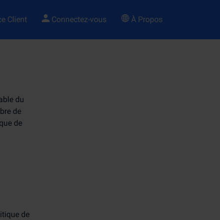
e Client
Connectez-vous
À Propos
able du
bre de
ique de
itique de