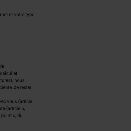
rnet et votre type
de
calcul et
tures), nous
iente, de rester
ec vous (article
e (article 6,
 point c, du