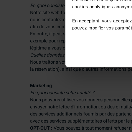
En quoi consiste cette finalité ?
cookies analytiques anonym
Notre site web fournit nos coordonnées et compr
nous contactez et/ou remplissez un formulaire w
En acceptant, vous acceptez 
afin de vous contacter et de répondre à votre que
pouvez modifier vos paramètr
En outre, il peut s'avérer nécessaire de vous con
exemple pour répondre à des questions concernant
légitime à vous contacter en réponse à votre dema
Quelles données personnelles traitons-nous à cett
Nous traitons votre nom, votre numéro de téléphon
la réservation), ainsi que d'autres informations p
Marketing
En quoi consiste cette finalité ?
Nous pouvons utiliser vos données personnelles 
envoyer notre lettre d'information, ou des e-mai
des services additionnels fournis par des parten
avec des services supplémentaires offerts par le 
OPT-OUT :
Vous pouvez à tout moment refuser nos 