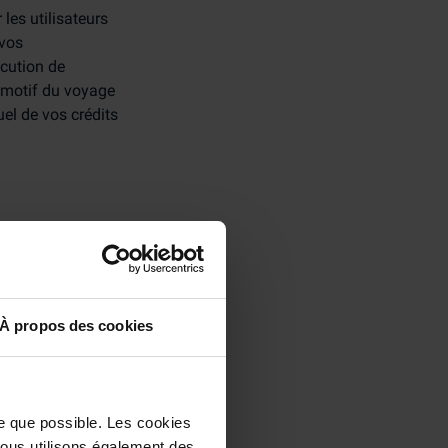
es utilisateurs
 vos
écution de
e motif du voyage
uel de vos crédits
us faire part de
également publier
aires des clients
À propos des cookies
nsi que le
le que possible. Les cookies
 Nous utilisons également des