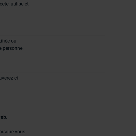
cte, utilise et
ifiée ou
te personne.
uverez ci-
web.
Lorsque vous