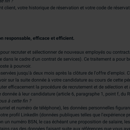
e fin ?
nt client, votre historique de réservation et votre code de réservat
 responsable, efficace et efficient.
 pour recruter et sélectionner de nouveaux employés ou contrac
e dans le cadre d'un contrat de services). Ce traitement a pour b
oste à pourvoir.
rvées jusqu'à deux mois après la clôture de l'offre d'emploi. 
oir sur la suite donnée à votre candidature au cours de cette pé
cuter efficacement la procédure de recrutement et de sélection et
 donnée à leur candidature (article 6, paragraphe 1, point f, du
us à cette fin ?
rriel et numéro de téléphone), les données personnelles figuran
votre profil LinkedIn (données publiques telles que l'expérience p
non un numéro BSN, le cas échéant une proposition de salaire, les
ertains cas des données faisant suite aux références que vous ave