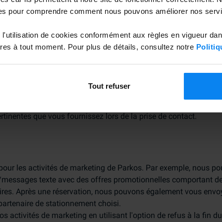
es pour comprendre comment nous pouvons améliorer nos servi
end des formulaires web. Cela vous permet de nous contacter. 
eb, nous traitons les données à caractère personnel que vous n
l'utilisation de cookies conformément aux règles en vigueur da
stion.
es à tout moment. Pour plus de détails, consultez notre
Politiq
tacter dans le cadre de notre prestation de services dans d'autre
 notre accord. La base juridique de ce traitement réside dans no
nde (article 6, paragraphe 1, point f, du RGPD).
Tout refuser
e fin ?
e, votre adresse électronique, votre numéro de réservation (et d'
ertinentes que vous fournissez lors de la prise de contact.
pour les activités de marketing de Parkos. Par exemple, nous p
ls/messages texte avec des offres promotionnelles comportant de
aires. Après une réservation, nous pouvons également vous envo
partenaire de stationnement choisi.
activités de marketing en utilisant l'option de refus à la fin d