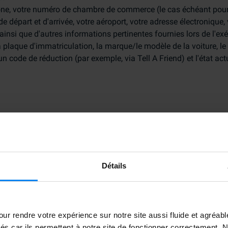
one, votre numéro de chambre de commerce (le cas échéant pour l
e départ et d'arrivée, votre aéroport, votre adresse électronique,
nsi que d'autres informations pertinentes fournies lors de l'ex
 plaque d'immatriculation, la marque/le modèle de la voiture, l
'un code de réduction (par exemple, via Tell A Friend) et l'état act
ts pour nous. C'est pourquoi nous pouvons vous demander de no
 commentaire. Pour informer les clients potentiels, nous pouvons 
nt est notre intérêt légitime à recevoir et à publier les comment
Détails
e fin ?
service utilisé (aéroport, parking et services supplémentaires), ai
ectué votre réservation.
ur rendre votre expérience sur notre site aussi fluide et agréab
service clientèle
vés car ils permettent à notre site de fonctionner correctement.