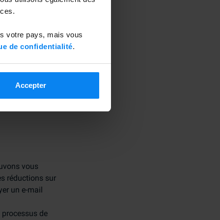
ces.
Lorsque vous
ous fournissez
ns votre pays, mais vous
ue de confidentialité
.
s domaines, par
tre intérêt
Accepter
autres détails de
ouvons vous
s réductions sur
yer un e-mail
u processus de