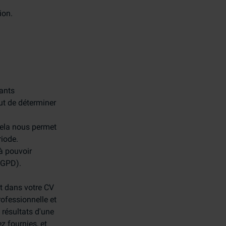
ion.
tants
ut de déterminer
Cela nous permet
riode.
 à pouvoir
 RGPD).
t dans votre CV
rofessionnelle et
 résultats d'une
z fournies, et