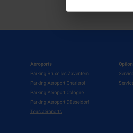
Aéroports
Option
Parking Bruxelles Zaventem
Servic
Parking Aéroport Charleroi
Service
Parking Aéroport Cologne
Parking Aéroport Düsseldorf
Tous aéroports