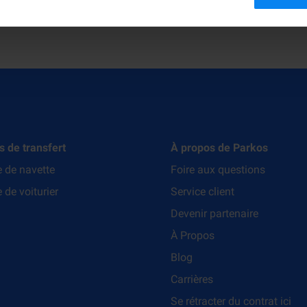
s de transfert
À propos de Parkos
e de navette
Foire aux questions
 de voiturier
Service client
Devenir partenaire
À Propos
Blog
Carrières
Se rétracter du contrat ici