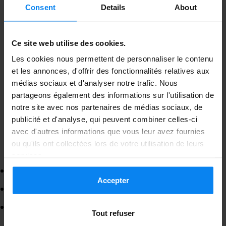
Consent
Details
About
En combinant intelligemment les jours
fériés de mai, il est même possible de partir
Ce site web utilise des cookies.
du 1er au 25 mai
avec
14 jours de congé
Les cookies nous permettent de personnaliser le contenu
pour une très longue pause printanière.or
et les annonces, d'offrir des fonctionnalités relatives aux
médias sociaux et d'analyser notre trafic. Nous
een extra lange vakantie? Dat kan al met 14
partageons également des informations sur l'utilisation de
vakantiedagen!
notre site avec nos partenaires de médias sociaux, de
publicité et d'analyse, qui peuvent combiner celles-ci
avec d'autres informations que vous leur avez fournies
Fête nationale : un pont facile
ou qu'ils ont collectées lors de votre utilisation de leurs
en juillet
services.
: mardi 21 juillet 2026
Jour férié
Accepter
: lundi 20 juillet
Congé à poser
: du samedi 18 au mardi 21 juillet,
Résultat
Tout refuser
soit
4 jours de repos