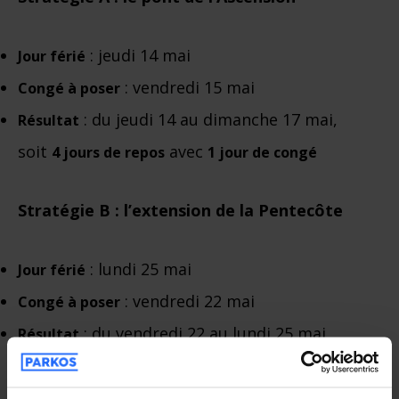
: jeudi 14 mai
Jour férié
: vendredi 15 mai
Congé à poser
: du jeudi 14 au dimanche 17 mai,
Résultat
soit
avec
4 jours de repos
1 jour de congé
Stratégie B : l’extension de la Pentecôte
: lundi 25 mai
Jour férié
: vendredi 22 mai
Congé à poser
: du vendredi 22 au lundi 25 mai,
Résultat
soit
avec
4 jours de repos
1 jour de congé