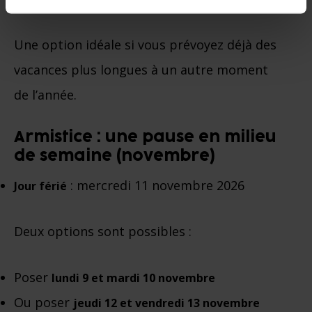
Une option idéale si vous prévoyez déjà des
vacances plus longues à un autre moment
de l’année.
Armistice : une pause en milieu
de semaine (novembre)
: mercredi 11 novembre 2026
Jour férié
Deux options sont possibles :
Poser
lundi 9 et mardi 10 novembre
Ou poser
jeudi 12 et vendredi 13 novembre