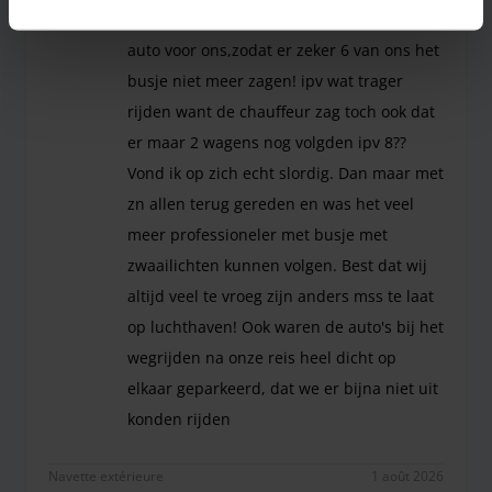
grote parking,maar er reed een hele trage
auto voor ons,zodat er zeker 6 van ons het
busje niet meer zagen! ipv wat trager
rijden want de chauffeur zag toch ook dat
er maar 2 wagens nog volgden ipv 8??
Vond ik op zich echt slordig. Dan maar met
zn allen terug gereden en was het veel
meer professioneler met busje met
zwaailichten kunnen volgen. Best dat wij
altijd veel te vroeg zijn anders mss te laat
op luchthaven! Ook waren de auto's bij het
wegrijden na onze reis heel dicht op
elkaar geparkeerd, dat we er bijna niet uit
konden rijden
Wij moesten het busje volgen naar de grote parkin
Navette extérieure
1 août 2026