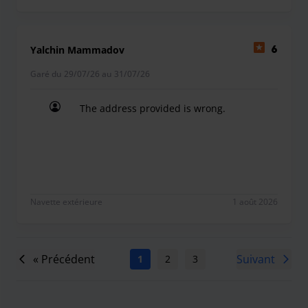
Yalchin Mammadov
6
Garé du 29/07/26 au 31/07/26
The address provided is wrong.
The address provided is wrong.
Navette extérieure
1 août 2026
« Précédent
Suivant
1
2
3
4
5
6
7