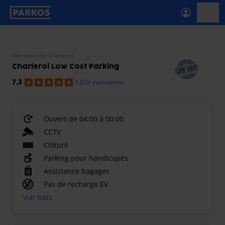
étiquette-de-navigation-principale
menu-
Aéroport de Charleroi
Charleroi Low Cost Parking
1.059 évaluations
7,3
Ouvert de 04:00 à 00:00
CCTV
Clôturé
Parking pour handicapés
Assistance bagages
Pas de recharge EV
Voir tous