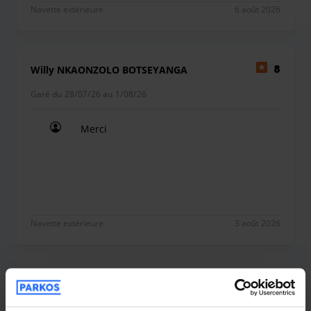
Navette extérieure
6 août 2026
Willy NKAONZOLO BOTSEYANGA
8
Garé du 28/07/26 au 1/08/26
Merci
Merci
Navette extérieure
3 août 2026
Anoniem
8
Garé du 27/07/26 au 2/08/26