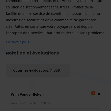
commodité et la rentabilité, nous visons à vous fournir une
solution de stationnement sans stress. Profitez de la
facilité de notre service de navette, de l'assurance de nos
mesures de sécurité et de la commodité de garder vos
clés. Faites en sorte que votre voyage vers et depuis
l'aéroport de Bruxelles Charleroi se déroule sans problème
avec Charleroi Low Cost Parking.
En savoir plus
Notation et évaluations
Chez Charleroi Low Cost Parking, nous comprenons la
valeur de la commodité et de la rentabilité lorsqu'il s'agit
Toutes les évaluations (1 059)
du stationnement à l'aéroport. Notre équipe dévouée
s'engage à faire en sorte que votre expérience de
stationnement se déroule sans problème et dans le
respect de votre budget.
Wim Vander Beken
8
À noter : en raison des nouvelles réglementations en
Garé du 28/07/26 au 1/08/26
vigueur à l'aéroport de Charleroi, un supplément de 10 €
est demandé sur place.