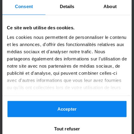
Consent
Details
About
We moesten even wachten, op het
aangegeven adres. Even later arriveerde
Ce site web utilise des cookies.
er een busje die we moesten volgen naar
Les cookies nous permettent de personnaliser le contenu
een andere parking bij het vliegveld, waar
et les annonces, d'offrir des fonctionnalités relatives aux
we konden parkeren. Van daar uit werden
médias sociaux et d'analyser notre trafic. Nous
we met een busje naar de aankonsthal
partageons également des informations sur l'utilisation de
gebracht. Goed geregeld dus.
notre site avec nos partenaires de médias sociaux, de
We moesten even wachten, op het aangegeven adre
publicité et d'analyse, qui peuvent combiner celles-ci
Navette extérieure
3 août 2026
avec d'autres informations que vous leur avez fournies
ou qu'ils ont collectées lors de votre utilisation de leurs
services.
Anoniem
8
Accepter
Garé du 17/07/26 au 25/07/26
Tout refuser
Wij moesten het busje volgen naar de