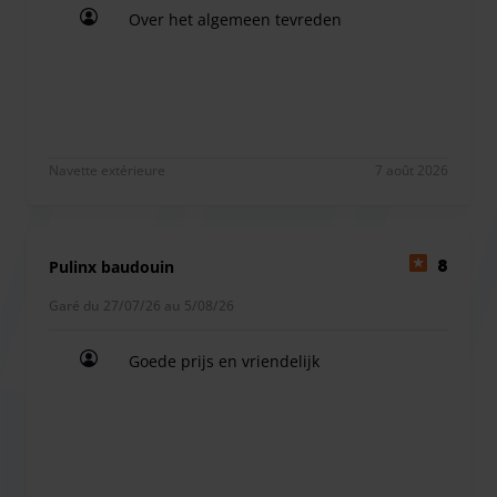
Over het algemeen tevreden
Over het algemeen tevreden
Navette extérieure
7 août 2026
Pulinx baudouin
8
Garé du 27/07/26 au 5/08/26
Goede prijs en vriendelijk
Goede prijs en vriendelijk