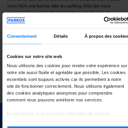
vous faire une bonne idée du parking chez qui vous
comptez réserver. Seuls les clients ayant réservé via
notre plateforme Parkos sont invités à partager leur avis
sur nos partenaires. De cette manière, vous êtes certain
de lire des commentaires authentiques et pertinents, ce
Consentement
Détails
À propos des cookie
qui vous permet de faire un choix plus facilement.
Il y a plusieurs choses à prendre en compte lorsque vous
consultez les avis. Premièrement, la date est très
Cookies sur notre site web
importante. Plus les avis sont récents, plus ils reflètent
Nous utilisons des cookies pour rendre votre expérience sur
les services offerts à l'heure actuelle par notre
notre site aussi fluide et agréable que possible. Les cookies
fournisseur. Nous nous servons également des
essentiels sont toujours activés car ils permettent à notre
commentaires négatifs que nous recevons afin
site de fonctionner correctement. Nous utilisons également
d'améliorer les services que nous proposons à nos
des cookies analytiques anonymes pour comprendre
clients.
comment nous pouvons améliorer nos services.
En acceptant, vous acceptez l'utilisation de cookies
conformément aux règles en vigueur dans votre pays, mais
vous pouvez modifier vos paramètres à tout moment. Pour