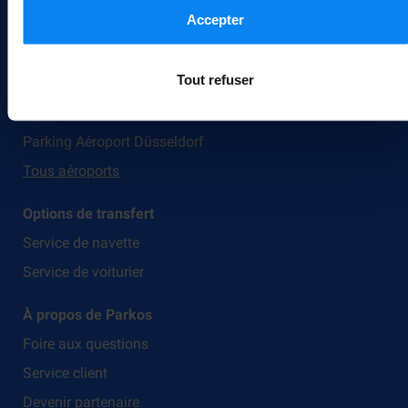
plus de détails, consultez notre
Politique de confidentialité
Accepter
Aéroports
Parking Bruxelles Zaventem
Tout refuser
Parking Aéroport Charleroi
Parking Aéroport Cologne
Parking Aéroport Düsseldorf
Tous aéroports
Options de transfert
Service de navette
Service de voiturier
À propos de Parkos
Foire aux questions
Service client
Devenir partenaire