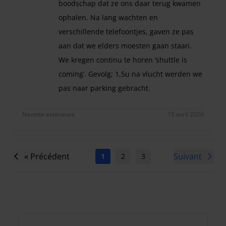
boodschap dat ze ons daar terug kwamen
ophalen. Na lang wachten en
verschillende telefoontjes, gaven ze pas
aan dat we elders moesten gaan staan.
We kregen continu te horen ‘shuttle is
coming’. Gevolg; 1,5u na vlucht werden we
pas naar parking gebracht.
Bij aankomst hebben ze ons afgezet bij het bord 
Navette extérieure
15 avril 2026
« Précédent
Suivant
1
2
3
4
5
6
7