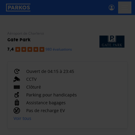
étiquette-de-navigation-principale
menu-
Aéroport de Charleroi
Gate Park
980 évaluations
7,4
Ouvert de 04:15 à 23:45
CCTV
Clôturé
Parking pour handicapés
Assistance bagages
Pas de recharge EV
Voir tous