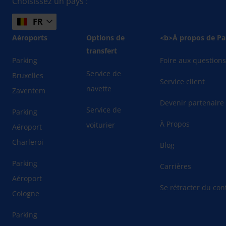
Choisissez un pays :
FR
Aéroports
Options de
<b>À propos de Pa
transfert
Parking
Foire aux question
Service de
Bruxelles
Service client
navette
Zaventem
Devenir partenaire
Service de
Parking
À Propos
voiturier
Aéroport
Charleroi
Blog
Parking
Carrières
Aéroport
Se rétracter du cont
Cologne
Parking