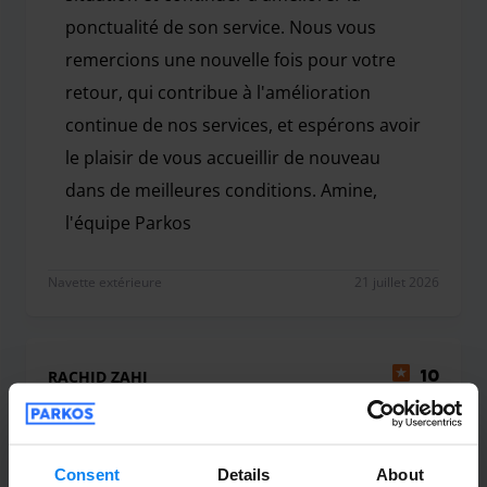
ponctualité de son service. Nous vous
remercions une nouvelle fois pour votre
retour, qui contribue à l'amélioration
continue de nos services, et espérons avoir
le plaisir de vous accueillir de nouveau
dans de meilleures conditions. Amine,
l'équipe Parkos
Bonjour, Merci d'avoir pris le temps de partager vo
Navette extérieure
21 juillet 2026
RACHID ZAHI
10
Garé du 23/06/26 au 17/07/26
Les chauffeurs étaient très gentils et
Consent
Details
About