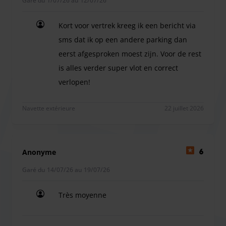
Garé du 1/07/26 au 12/07/26
Kort voor vertrek kreeg ik een bericht via
sms dat ik op een andere parking dan
eerst afgesproken moest zijn. Voor de rest
is alles verder super vlot en correct
verlopen!
Kort voor vertrek kreeg ik een bericht via sms dat
Navette extérieure
22 juillet 2026
Anonyme
6
Garé du 14/07/26 au 19/07/26
Très moyenne
Très moyenne