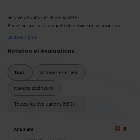
Service de voiturier et de navette :
Bénéficiez de la commodité du service de voiturier ou
choisissez leur navette fiable pour vos trajets vers et
En savoir plus
depuis l'aéroport. Si vous utilisez leur service de navette,
vous pouvez garder vos clés. - En période d'affluence, le
Notation et évaluations
parking peut vous demander de garder vos clés.
À noter : en raison des nouvelles réglementations en
Tous
Voiturier extérieur
vigueur à l'aéroport de Charleroi, un supplément de 10 €
est demandé sur place.
Navette extérieure
Toutes les évaluations (980)
Anoniem
8