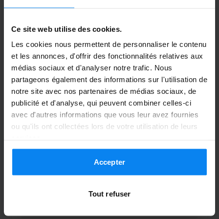
professionnels. Tout s’est très bien passé,
aussi bien à l’aller qu’au retour. Je suis
Ce site web utilise des cookies.
très satisfait du service et je n’hésiterai
Les cookies nous permettent de personnaliser le contenu
pas à le recommander.
et les annonces, d'offrir des fonctionnalités relatives aux
Les chauffeurs étaient très gentils et professionnel
médias sociaux et d'analyser notre trafic. Nous
Navette extérieure
19 juillet 2026
partageons également des informations sur l'utilisation de
notre site avec nos partenaires de médias sociaux, de
publicité et d'analyse, qui peuvent combiner celles-ci
Anonym
avec d'autres informations que vous leur avez fournies
6
ou qu'ils ont collectées lors de votre utilisation de leurs
Garé du 3/06/26 au 3/07/26
services.
Zufrieden
Accepter
Zufrieden
Tout refuser