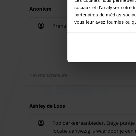
de 10 € est demandé sur place.
sociaux et d'analyser notre t
Anoniem
partenaires de médias sociaux
vous leur avez fournies ou qu'
Prima ervaring. Brede plek voor de a
Prima ervaring. Brede plek voor de a
Navette extérieure
Ashley de Loos
Top parkeeraanbieder. Enige puntje
locatie aanwezig is waardoor je een 