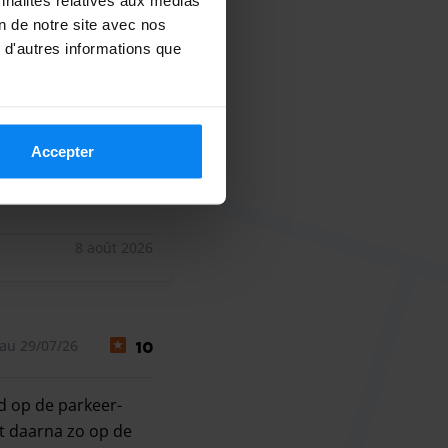
on de notre site avec nos
au 31/07/26
10
 d'autres informations que
Accepter
8 août 2026
au 29/07/26
10
d op de parkeer-
nt daarna zo op de