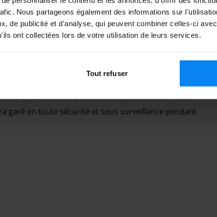
rafic. Nous partageons également des informations sur l'utilisati
, de publicité et d'analyse, qui peuvent combiner celles-ci avec
ils ont collectées lors de votre utilisation de leurs services.
ement est disponible 24 heures sur 24, 7 jours sur 7.
Tout refuser
ort en seulement 3 minutes.
ra votre véhicule sur une distance maximale de 15 km
sera garé en toute sécurité et sous surveillance pendant
ionnement renommé à proximité immédiate de l'aéroport
es de parking couvertes et découvertes et pouvez choisir