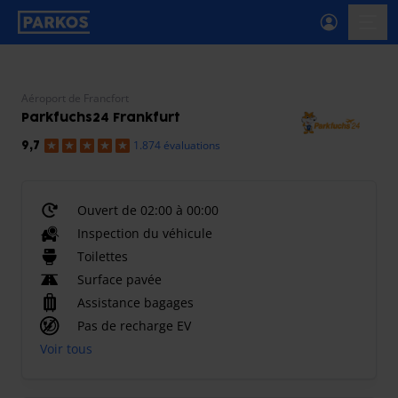
étiquette-de-navigation-principale
menu-
Aéroport de Francfort
Parkfuchs24 Frankfurt
1.874 évaluations
9,7
Ouvert de 02:00 à 00:00
Inspection du véhicule
Toilettes
Surface pavée
Assistance bagages
Pas de recharge EV
Voir tous