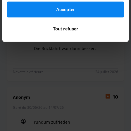
Marco Santacroce
8
Accepter
Garé du 13/07/26 au 23/07/26
Tout refuser
Der Fahrer bei der Hinfahrt zum Flughafen
war hektisch und nicht sehr freundlich.
Die Rückfahrt war dann besser.
Der Fahrer bei der Hinfahrt zum Flughafen war he
Navette extérieure
24 juillet 2026
Anonym
10
Garé du 30/06/26 au 14/07/26
rundum zufrieden
rundum zufrieden