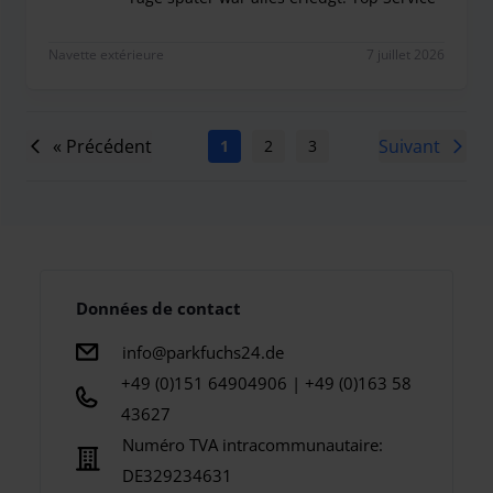
super nettes Team, das unser (durch Parkos-mail 
Navette extérieure
7 juillet 2026
« Précédent
Suivant
1
2
3
4
5
6
7
Données de contact
info@parkfuchs24.de
+49 (0)151 64904906 | +49 (0)163 58
43627
Numéro TVA intracommunautaire:
DE329234631