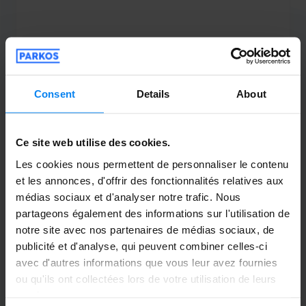
Couvert
3 août 2026
Consent
Details
About
Vincent Kirch
10
Garé du 16/07/26 au 24/07/26
Ce site web utilise des cookies.
Les cookies nous permettent de personnaliser le contenu
Service parfait
et les annonces, d'offrir des fonctionnalités relatives aux
Service parfait
médias sociaux et d'analyser notre trafic. Nous
partageons également des informations sur l'utilisation de
notre site avec nos partenaires de médias sociaux, de
publicité et d'analyse, qui peuvent combiner celles-ci
avec d'autres informations que vous leur avez fournies
Navette extérieure
25 juillet 2026
ou qu'ils ont collectées lors de votre utilisation de leurs
services.