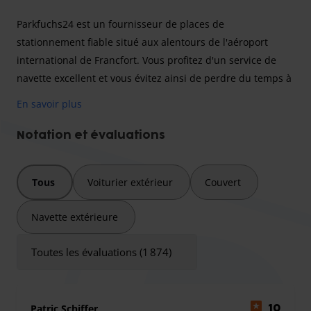
Parkfuchs24 est un fournisseur de places de
stationnement fiable situé aux alentours de l'aéroport
international de Francfort. Vous profitez d'un service de
navette excellent et vous évitez ainsi de perdre du temps à
chercher une place de parking le jour de votre départ.
En savoir plus
Votre voiture sera sur une aire de stationnement surveillée
en permanence par des caméras tout au long de votre
Notation et évaluations
absence.
Tous
Voiturier extérieur
Couvert
Le transfert est inclus pour un maximum de 4
Navette extérieure
personnes ; le prestataire de parking facture un
supplément pour toute personne supplémentaire.
Toutes les évaluations (1 874)
Nous incluons également les bagages spéciaux (à
l'exception des poussettes et des fauteuils roulants) tels
que les sacs de golf ou les planches de surf dans votre
Patric Schiffer
10