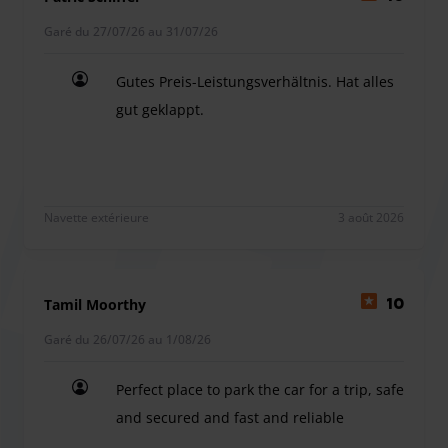
transfert aéroport, moyennant un supplément, lors d'une
réservation correspondante.
Garé du 27/07/26 au 31/07/26
Pour les véhicules de longueur excessive (à partir de
5,2m), le prestataire de parking facture un supplément.
Gutes Preis-Leistungsverhältnis. Hat alles
La hauteur maximale autorisée dans le parking est de 2,1
gut geklappt.
mètres.
Gutes Preis-Leistungsverhältnis. Hat alles gut gek
Navette extérieure
3 août 2026
Tamil Moorthy
10
Garé du 26/07/26 au 1/08/26
Perfect place to park the car for a trip, safe
and secured and fast and reliable
Perfect place to park the car for a trip, safe and 