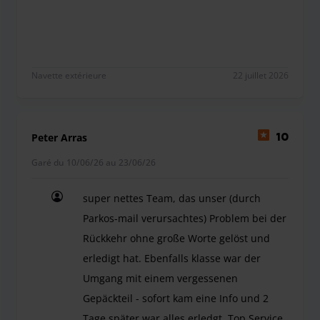
Navette extérieure
22 juillet 2026
Peter Arras
10
Garé du 10/06/26 au 23/06/26
super nettes Team, das unser (durch
Parkos-mail verursachtes) Problem bei der
Rückkehr ohne große Worte gelöst und
erledigt hat. Ebenfalls klasse war der
Umgang mit einem vergessenen
Gepäckteil - sofort kam eine Info und 2
Tage später war alles erledgt. Top Service