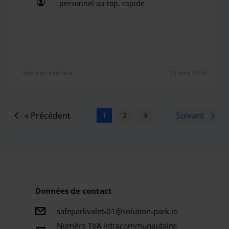
personnel au top, rapide
personnel au top, rapide
Voiturier intérieur
19 avril 2026
« Précédent
Suivant
1
2
3
4
5
6
7
Données de contact
safeparkvalet-01@solution-park.io
Numéro TVA intracommunautaire: