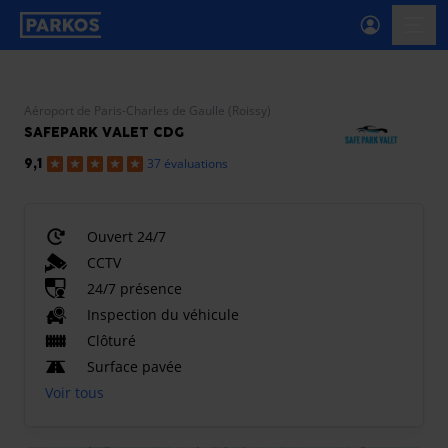
étiquette-de-navigation-principale
menu-
Aéroport de Paris-Charles de Gaulle (Roissy)
SAFEPARK VALET CDG
37 évaluations
9,1
Ouvert 24/7
CCTV
24/7 présence
Inspection du véhicule
Clôturé
Surface pavée
Voir tous