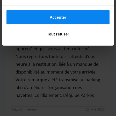
pour le retard.
services.
Nous avons attendu notre vehicule pendant 1 heu
Accepter
Parkos
Bonjour, Merci pour votre retour. Nous
Tout refuser
sommes ravis que le chauffeur ait été
apprécié et qu’il vous ait tenu informés.
Nous regrettons toutefois l’attente d’une
heure à la restitution, liée à un manque de
disponibilité au moment de votre arrivée.
Votre remarque a été transmise au parking
afin d’améliorer l’organisation des
navettes. Cordialement, L’équipe Parkos
Bonjour, Merci pour votre retour. Nous sommes ravis
Voiturier intérieur
26 avril 2026