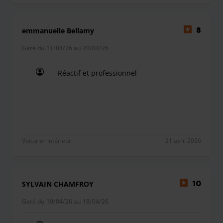
emmanuelle Bellamy
8
Garé du 11/04/26 au 20/04/26
Réactif et professionnel
Réactif et professionnel
Voiturier intérieur
21 avril 2026
SYLVAIN CHAMFROY
10
Garé du 10/04/26 au 18/04/26