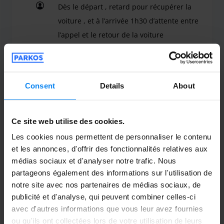
Dès le départ , retard pour récupérer la
voiture , et à l’arrivée 1h30 d’attente entre
l’appel et le retour de la voiture
Dès le départ , retard pour récupérer la voiture , e
Voiturier intérieur
27 avril 2026
Consent
Details
About
Anonyme
6
Ce site web utilise des cookies.
Garé du 5/04/26 au 18/04/26
Les cookies nous permettent de personnaliser le contenu
et les annonces, d'offrir des fonctionnalités relatives aux
Nous avons attendu notre vehicule
médias sociaux et d'analyser notre trafic. Nous
partageons également des informations sur l'utilisation de
pendant 1 heure car il n'y avait qu'un
notre site avec nos partenaires de médias sociaux, de
chauffeur dispo qui avait 2 convois a
publicité et d'analyse, qui peuvent combiner celles-ci
assurer en même temps. Chauffeur sympa
avec d'autres informations que vous leur avez fournies
et qui nous a prévenu mais dommage
ou qu'ils ont collectées lors de votre utilisation de leurs