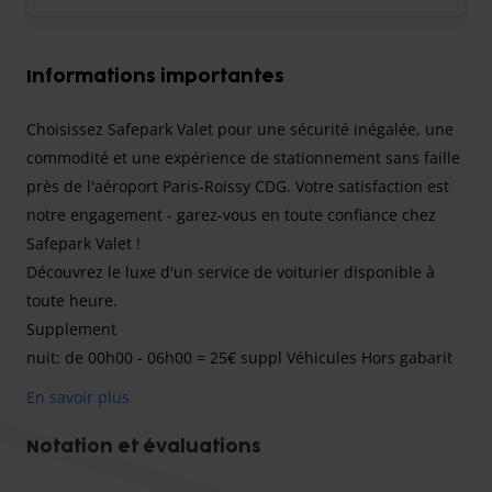
Informations importantes
Choisissez Safepark Valet pour une sécurité inégalée, une
commodité et une expérience de stationnement sans faille
près de l'aéroport Paris-Roissy CDG. Votre satisfaction est
notre engagement - garez-vous en toute confiance chez
Safepark Valet !
Découvrez le luxe d'un service de voiturier disponible à
toute heure.
Supplement
nuit: de 00h00 - 06h00 = 25€ suppl Véhicules Hors gabarit
(plus d'1m80): 5€ / jour. Jours Fériés: surcharge de 15€.
En savoir plus
Pour tout retard de 30 min 20€ de frais puis 10€ chaque
heure supplémentaire.
Notation et évaluations