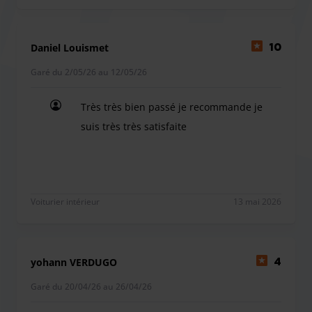
développement durable en proposant des services de
recharge de voitures électriques, répondant ainsi aux
besoins des voyageurs soucieux de l'environnement.
Daniel Louismet
10
Garé du 2/05/26 au 12/05/26
Très très bien passé je recommande je
suis très très satisfaite
Très très bien passé je recommande je suis très tr
Voiturier intérieur
13 mai 2026
yohann VERDUGO
4
Garé du 20/04/26 au 26/04/26