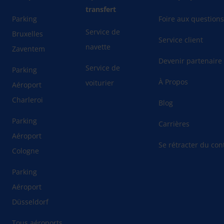
transfert
Parking
Foire aux question
Service de
Bruxelles
Service client
navette
Zaventem
Devenir partenaire
Service de
Parking
À Propos
voiturier
Aéroport
Charleroi
Blog
Parking
Carrières
Aéroport
Se rétracter du cont
Cologne
Parking
Aéroport
Düsseldorf
Tous aéroports