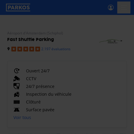
étiquette-de-navigation-principale
menu-
Aéroport d'Amsterdam (Schiphol)
Fast Shuttle Parking
2.197 évaluations
9
Ouvert 24/7
CCTV
24/7 présence
Inspection du véhicule
Clôturé
Surface pavée
Voir tous