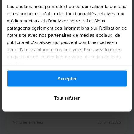
Les cookies nous permettent de personnaliser le contenu
et les annonces, d'offrir des fonctionnalités relatives aux
Wij hebben een goede ervaring gehad. We
médias sociaux et d'analyser notre trafic. Nous
waren er iets eerder. Hebben hiervoor
partageons également des informations sur l'utilisation de
gebeld. Was geen probleem! Ze waren er
notre site avec nos partenaires de médias sociaux, de
tegelijkertijd als dat wij aankwamen op
publicité et d'analyse, qui peuvent combiner celles-ci
Schiphol. Er werden foto’s en video’s
avec d'autres informations que vous leur avez fournies
gemaakt van de auto. Toen meegenomen.
ou qu'ils ont collectées lors de votre utilisation de leurs
services.
Terugweg gebeld na dat wij onze bagage
hadden. Zoals aangegeven waren ze er
Accepter
met 15 min.. Ze hebben weer een
video/foto gemaakt van de auto en de
Tout refuser
sleutel afgegeven. Kortom snel en
professioneel. Bedankt!
Wij hebben een goede ervaring gehad. We waren e
Voiturier extérieur
30 juillet 2026