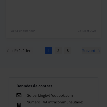
Perfect voor elkaar!
Voiturier extérieur
28 juillet 2026
« Précédent
Suivant
1
2
3
4
5
6
7
Données de contact
Go-parkingbv@outlook.com
Numéro TVA intracommunautaire: