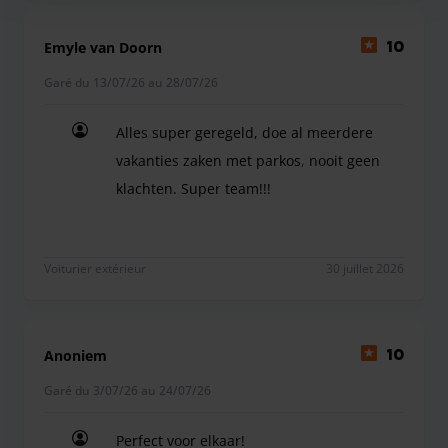
Emyle van Doorn
10
Garé du 13/07/26 au 28/07/26
Alles super geregeld, doe al meerdere
vakanties zaken met parkos, nooit geen
klachten. Super team!!!
Alles super geregeld, doe al meerdere vakanties 
Voiturier extérieur
30 juillet 2026
Anoniem
10
Garé du 3/07/26 au 24/07/26
Perfect voor elkaar!