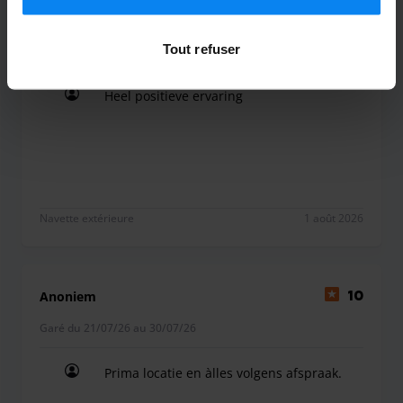
Elodie Antonacci
10
Tout refuser
Garé du 23/07/26 au 30/07/26
Heel positieve ervaring
Heel positieve ervaring
Navette extérieure
1 août 2026
Anoniem
10
Garé du 21/07/26 au 30/07/26
Prima locatie en àlles volgens afspraak.
Prima locatie en àlles volgens afspraak.