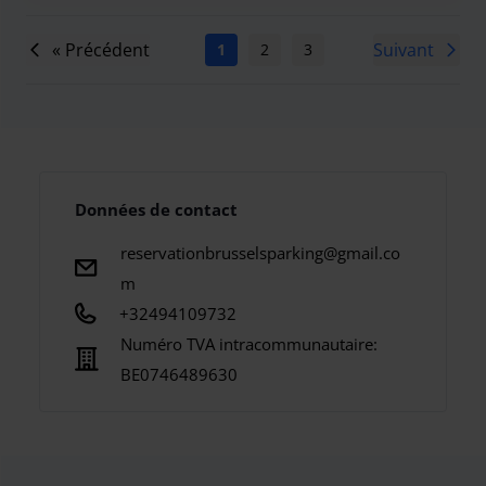
« Précédent
Suivant
1
2
3
4
5
6
7
Données de contact
reservationbrusselsparking@gmail.co
m
+32494109732
Numéro TVA intracommunautaire:
BE0746489630