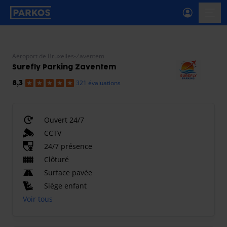
étiquette-de-navigation-principale
menu-
Aéroport de Bruxelles-Zaventem
Surefly Parking Zaventem
321 évaluations
8,3
Ouvert 24/7
CCTV
24/7 présence
Clôturé
Surface pavée
Siège enfant
Voir tous