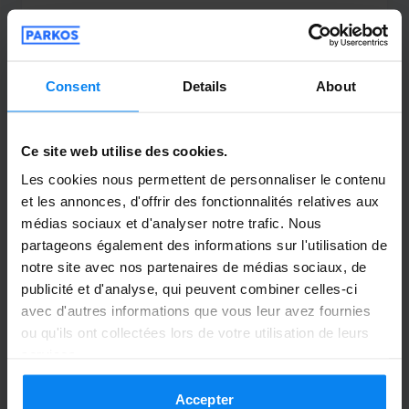
Navette extérieure
3 août 2026
Consent
Details
About
Loic caniard
10
Ce site web utilise des cookies.
Les cookies nous permettent de personnaliser le contenu
Garé du 25/07/26 au 30/07/26
et les annonces, d'offrir des fonctionnalités relatives aux
médias sociaux et d'analyser notre trafic. Nous
Parfait
partageons également des informations sur l'utilisation de
Parfait
notre site avec nos partenaires de médias sociaux, de
publicité et d'analyse, qui peuvent combiner celles-ci
avec d'autres informations que vous leur avez fournies
ou qu'ils ont collectées lors de votre utilisation de leurs
Navette extérieure
1 août 2026
services.
Accepter