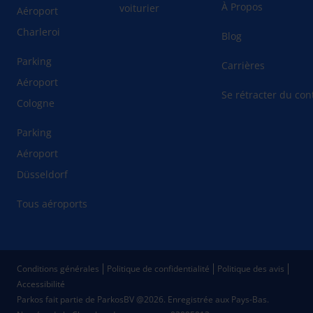
À Propos
voiturier
Aéroport
Charleroi
Blog
Parking
Carrières
Aéroport
Se rétracter du cont
Cologne
Parking
Aéroport
Düsseldorf
Tous aéroports
Conditions générales
Politique de confidentialité
Politique des avis
Accessibilité
Parkos fait partie de ParkosBV @2026. Enregistrée aux Pays-Bas.