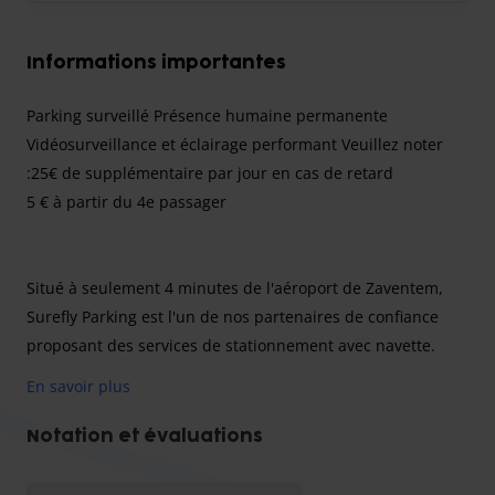
Informations importantes
Parking surveillé Présence humaine permanente
Vidéosurveillance et éclairage performant Veuillez noter
:25€ de supplémentaire par jour en cas de retard
5 € à partir du 4e passager
Situé à seulement 4 minutes de l'aéroport de Zaventem,
Surefly Parking est l'un de nos partenaires de confiance
proposant des services de stationnement avec navette.
Vous recherchez un parking sécurisé, pavé et bien éclairé
En savoir plus
à proximité de l'aéroport ? Vous êtes à la bonne adresse.
Grâce aux nombreuses caméras de surveillance et au
Notation et évaluations
service 24h/24, vous pouvez partir l'esprit tranquille. Ils
offrent un service dédié pour faciliter au maximum le