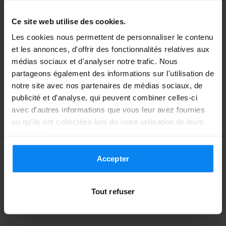
Garé du 22/07/26 au 29/07/26
Ce site web utilise des cookies.
we komen terug
Les cookies nous permettent de personnaliser le contenu
we komen terug
et les annonces, d'offrir des fonctionnalités relatives aux
médias sociaux et d'analyser notre trafic. Nous
partageons également des informations sur l'utilisation de
notre site avec nos partenaires de médias sociaux, de
Navette extérieure
30 juillet 2026
publicité et d'analyse, qui peuvent combiner celles-ci
avec d'autres informations que vous leur avez fournies
ou qu'ils ont collectées lors de votre utilisation de leurs
services.
Anoniem
10
Accepter
Garé du 22/07/26 au 27/07/26
Zeer positief, over heel de lijn !
Tout refuser
Zeer positief, over heel de lijn !