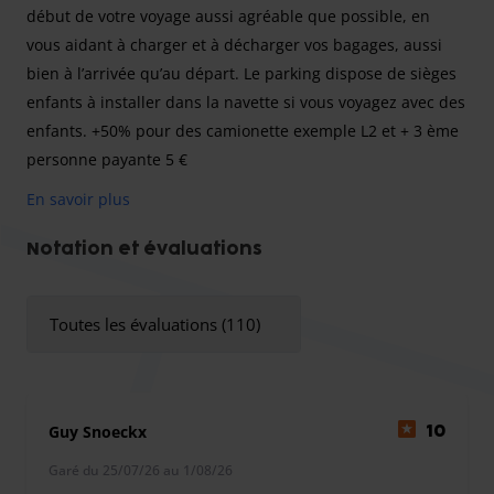
début de votre voyage aussi agréable que possible, en
vous aidant à charger et à décharger vos bagages, aussi
bien à l’arrivée qu’au départ. Le parking dispose de sièges
enfants à installer dans la navette si vous voyagez avec des
enfants. +50% pour des camionette exemple L2 et + 3 ème
personne payante 5 €
En savoir plus
Vous cherchez une place de parking sécurisée, pavée et
Notation et évaluations
éclairée à proximité de l’aéroport de Zaventem ? À
seulement 8 minutes de l’aéroport de Zaventem, SECUFLY
Toutes les évaluations (110)
est l’un de nos partenaires de confiance, proposant des
services de parking avec navette 24h/24.
Guy Snoeckx
10
Garé du 25/07/26 au 1/08/26