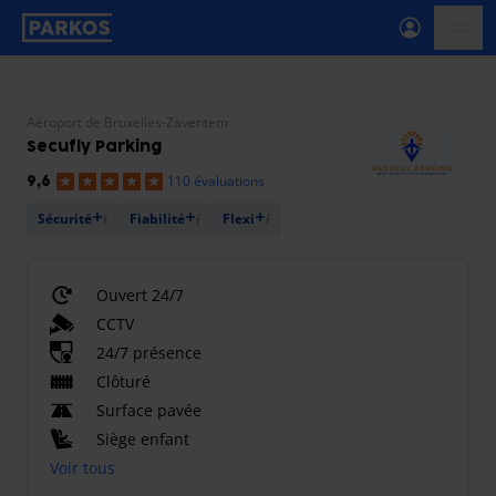
étiquette-de-navigation-principale
menu-
Aéroport de Bruxelles-Zaventem
Secufly Parking
110 évaluations
9,6
Sécurité
Fiabilité
Flexi
Ouvert 24/7
CCTV
24/7 présence
Clôturé
Surface pavée
Siège enfant
Voir tous