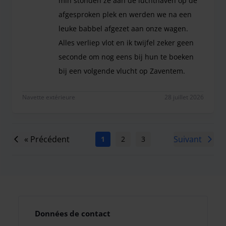
min stonden ze aan de luchthaven op de
afgesproken plek en werden we na een
leuke babbel afgezet aan onze wagen.
Alles verliep vlot en ik twijfel zeker geen
seconde om nog eens bij hun te boeken
bij een volgende vlucht op Zaventem.
Ik heb een zeer positieve ervaring met Secufly. 
Navette extérieure
28 juillet 2026
« Précédent
Suivant
1
2
3
4
5
6
7
Données de contact