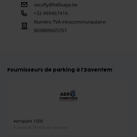
secufly@helloapp.be
+32 499467416
Numéro TVA intracommunautaire:
BE0889605707
Fournisseurs de parking à l'Zaventem
Aéropark 1000
À partir de 79,00 € par semaine