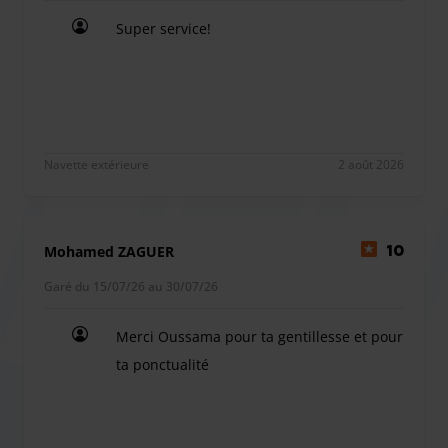
Super service!
Super service!
Navette extérieure
2 août 2026
Mohamed ZAGUER
10
Garé du 15/07/26 au 30/07/26
Merci Oussama pour ta gentillesse et pour
ta ponctualité
Merci Oussama pour ta gentillesse et pour ta pon