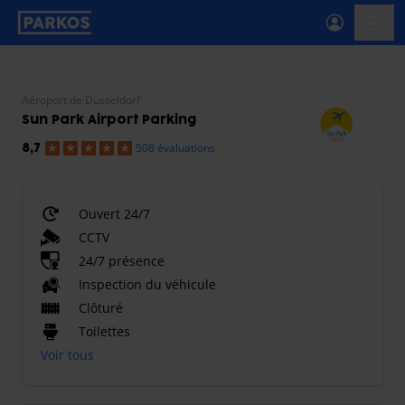
étiquette-de-navigation-principale
menu-
Aéroport de Düsseldorf
Sun Park Airport Parking
508 évaluations
8,7
Ouvert 24/7
CCTV
24/7 présence
Inspection du véhicule
Clôturé
Toilettes
Voir tous