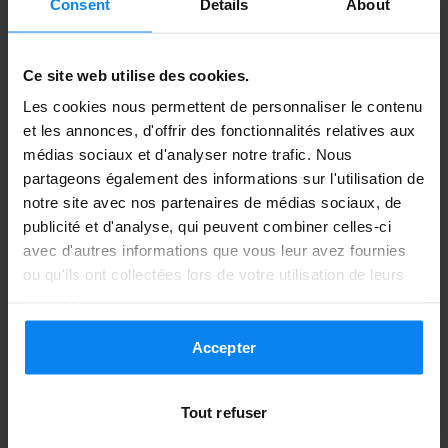
Consent
Details
About
Navette extérieure
9 juin 2026
Ce site web utilise des cookies.
Les cookies nous permettent de personnaliser le contenu
et les annonces, d'offrir des fonctionnalités relatives aux
Anonym
10
médias sociaux et d'analyser notre trafic. Nous
partageons également des informations sur l'utilisation de
Garé du 30/05/26 au 6/06/26
notre site avec nos partenaires de médias sociaux, de
publicité et d'analyse, qui peuvent combiner celles-ci
l zu empfehlen
avec d'autres informations que vous leur avez fournies
l zu empfehlen
ou qu'ils ont collectées lors de votre utilisation de leurs
services.
Accepter
Navette extérieure
8 juin 2026
Tout refuser