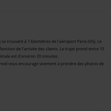
 se trouvant à 7 kilomètres de l'aéroport Paris-Orly. Le
nction de l'arrivée des clients. Le trajet prend entre 10
ximale est d'environ 20 minutes.
rsonnel vous encourage vivement à prendre des photos de
alentendu à votre retour.
uit.
e, veuillez contacter le parking avant d'effectuer une
 les berlines), un supplément de 30% du montant total
a durée du stationnement. Ce supplément sera à régler