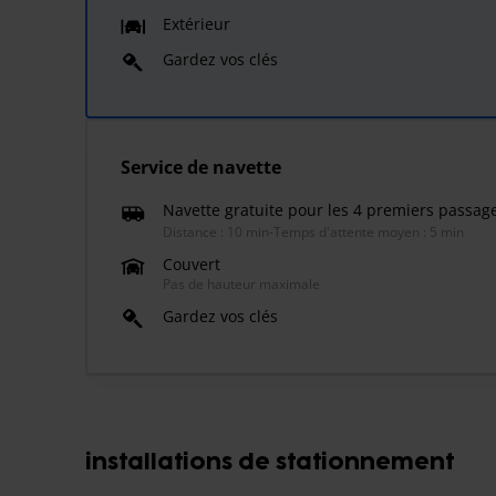
Extérieur
Gardez vos clés
Service de navette
Navette gratuite pour les 4 premiers passag
Distance : 10 min
-
Temps d'attente moyen : 5 min
Couvert
Pas de hauteur maximale
Gardez vos clés
installations de stationnement