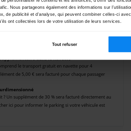
rafic. Nous partageons également des informations sur l'utilisati
, de publicité et d'analyse, qui peuvent combiner celles-ci avec
ils ont collectées lors de votre utilisation de leurs services.
 des frais de nuit afin de garantir le fonctionnement du
ures.
07:00 est de 15,00 €
Tout refuser
7:00 est de 15,00 €
 supplémentaire dans la navette
omprend le transport gratuit en navette pour 4
lément de 5,00 € sera facturé pour chaque passager
 surdimensionné
it ? Un supplément de 30 % sera facturé directement au
cher ici pour informer le parking si votre véhicule est