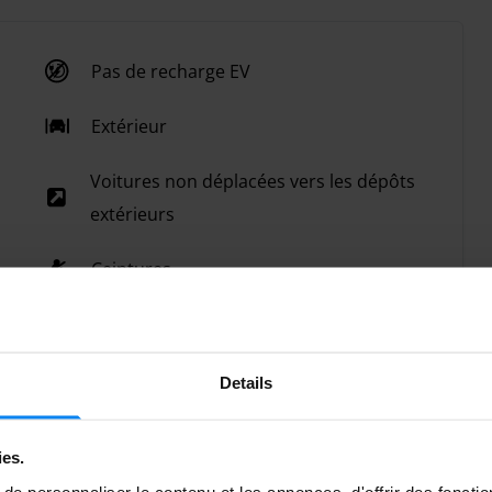
Pas de recharge EV
Extérieur
Voitures non déplacées vers les dépôts
extérieurs
Ceintures
Details
ies.
e personnaliser le contenu et les annonces, d'offrir des fonctio