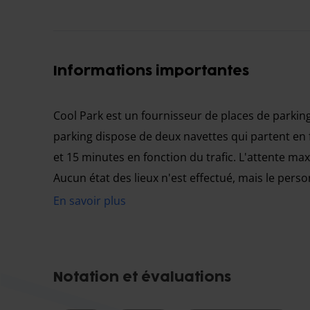
Informations importantes
Cool Park est un fournisseur de places de parking
parking dispose de deux navettes qui partent en fo
et 15 minutes en fonction du trafic. L'attente ma
Aucun état des lieux n'est effectué, mais le pe
votre véhicule à votre arrivée pour éviter tout m
En savoir plus
Le parking est ouvert de 4 heures du matin à min
Si vous souhaitez garer un camion ou une caravan
réservation.
Notation et évaluations
Pour les véhicules hors gabarit (plus grands que
de la réservation vous est demandé pour toute l