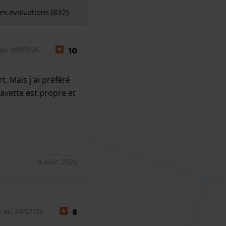
es évaluations (832)
au 30/07/26
10
. Mais j'ai préféré
navette est propre et
Mais j'ai préféré ça a une annulation de dernière minute. L'
4 août 2026
6 au 24/07/26
8