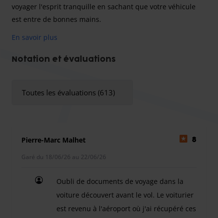
voyager l'esprit tranquille en sachant que votre véhicule
est entre de bonnes mains.
En savoir plus
Park and Fly est un nouveau partenaire proposant un
Notation et évaluations
service de voiturier près de l'aéroport d'Orly. Votre voiture
sera garée en toute sécurité sur un parking extérieur, et
Toutes les évaluations (613)
ce, tout au long de votre absence. Ayant travaillé dans ce
secteur pendant un certain temps, le gestionnaire de ce
parking a l'expérience nécessaire pour vous offrir une
expérience agréable et cela a bon prix. Vous pouvez donc
Pierre-Marc Malhet
8
voyager l'esprit tranquille en sachant que votre véhicule
Garé du 18/06/26 au 22/06/26
est entre de bonnes mains.
Oubli de documents de voyage dans la
voiture découvert avant le vol. Le voiturier
Ce parking vous offre le service unique de vous laisser
est revenu à l'aéroport où j'ai récupéré ces
conduire directement à l'aéroport pour vous faire gagner