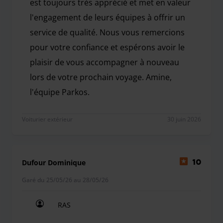
est toujours très apprécié et met en valeur
l'engagement de leurs équipes à offrir un
service de qualité. Nous vous remercions
pour votre confiance et espérons avoir le
plaisir de vous accompagner à nouveau
lors de votre prochain voyage. Amine,
l'équipe Parkos.
Bonjour, Merci d'avoir pris le temps de partager v
Voiturier extérieur
30 juin 2026
Dufour Dominique
10
Garé du 25/05/26 au 28/05/26
RAS
RAS