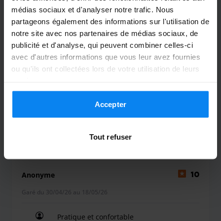
médias sociaux et d'analyser notre trafic. Nous
partageons également des informations sur l'utilisation de
Anonyme
10
notre site avec nos partenaires de médias sociaux, de
Garé du 21/05/26 au 1/06/26
publicité et d'analyse, qui peuvent combiner celles-ci
avec d'autres informations que vous leur avez fournies
Service parfait ! Je reviendrai vers vous au
ou qu'ils ont collectées lors de votre utilisation de leurs
prochain voyage !
services.
Service parfait ! Je reviendrai vers vous au procha
Accepter
Voiturier extérieur
2 juin 2026
Tout refuser
Anonyme
10
Garé du 30/04/26 au 18/05/26
Pratique et confortable