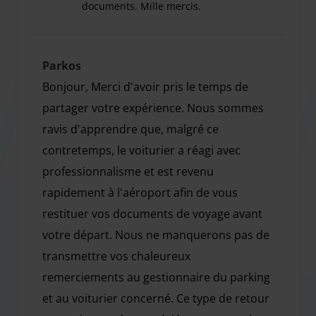
beaucoup de temps. A votre arrivée à l'aéroport, le
documents. Mille mercis.
voiturier vous aidera à décharger vos bagages et
Oubli de documents de voyage dans la voiture déco
ensemble, vous pourrez inspecter votre voiture pour les
dommages.
Parkos
Vous pouvez demander un lavage de voiture dans ce
Bonjour, Merci d'avoir pris le temps de
parking, qui propose différents programmes de lavage de
partager votre expérience. Nous sommes
voiture. Vous pouvez contacter directement le parking pour
ravis d'apprendre que, malgré ce
connaître les tarifs. Au delà de 30 minutes de retard au
contretemps, le voiturier a réagi avec
dépôt du véhicule et 1h à la restitution du véhicule des
professionnalisme et est revenu
pénalités seront appliquées à hauteur de 20€ la première
heure et 10€ chaque heure supplémentaire.
rapidement à l'aéroport afin de vous
restituer vos documents de voyage avant
votre départ. Nous ne manquerons pas de
transmettre vos chaleureux
remerciements au gestionnaire du parking
et au voiturier concerné. Ce type de retour