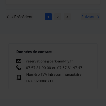
« Précédent
Suivant
1
2
3
4
5
6
7
Données de contact
reservations@park-and-fly.fr
07 57 81 90 00 ou 07 57 81 47 47
Numéro TVA intracommunautaire:
FR76920008711