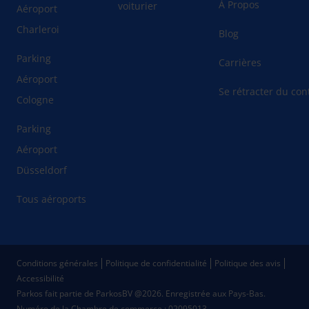
À Propos
voiturier
Aéroport
Charleroi
Blog
Parking
Carrières
Aéroport
Se rétracter du cont
Cologne
Parking
Aéroport
Düsseldorf
Tous aéroports
Conditions générales
Politique de confidentialité
Politique des avis
Accessibilité
Parkos fait partie de ParkosBV @2026. Enregistrée aux Pays-Bas.
Numéro de la Chambre de commerce : 02095013