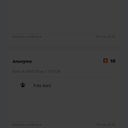
Pratique et confortable
Voiturier extérieur
20 mai 2026
Anonyme
10
Garé du 8/05/26 au 17/05/26
Très bien
Très bien
Voiturier extérieur
18 mai 2026