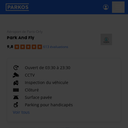
étiquette-de-navigation-principale
menu-
Aéroport de Paris-Orly
Park And Fly
613 évaluations
9,8
Ouvert de 03:30 à 23:30
CCTV
Inspection du véhicule
Clôturé
Surface pavée
Parking pour handicapés
Voir tous