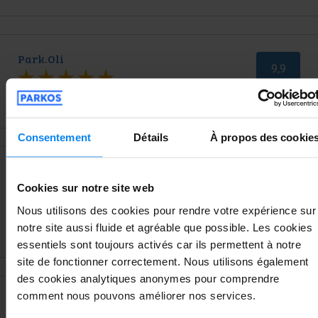
Park.Oli
9,9
Afficher les évaluations de Park.Oli
Consentement
Détails
À propos des cookie
Parking Sécuri & Luxe CRL
9,4
Cookies sur notre site web
Nous utilisons des cookies pour rendre votre expérience sur
Afficher les évaluations de Parking
notre site aussi fluide et agréable que possible. Les cookies
Sécuri & Luxe CRL
essentiels sont toujours activés car ils permettent à notre
site de fonctionner correctement. Nous utilisons également
des cookies analytiques anonymes pour comprendre
comment nous pouvons améliorer nos services.
ParkLine
7,1